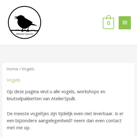
Ga
Hoof
naar
de
0
inhoud
Home
/ Vogels
Vogels
Op deze pagina vind u alle vogels, workshops en
knutselpakketten van AtelierSpulli.
De meeste vogeltjes zijn tijdelijk even niet leverbaar. Is er
een bijzondere aangelegenheid? neem dan even contact
met me op.