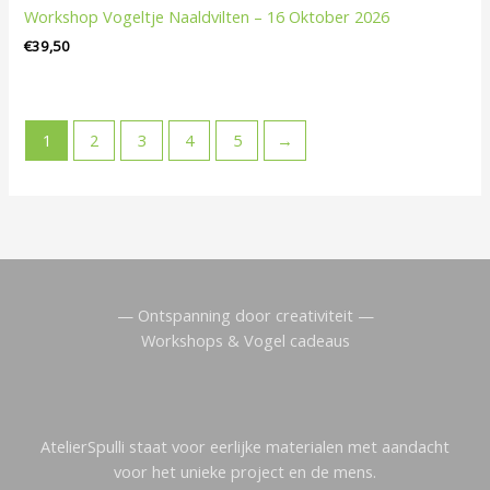
Workshop Vogeltje Naaldvilten – 16 Oktober 2026
€
39,50
1
2
3
4
5
→
— Ontspanning door creativiteit —
Workshops & Vogel cadeaus
AtelierSpulli staat voor eerlijke materialen met aandacht
voor het unieke project en de mens.