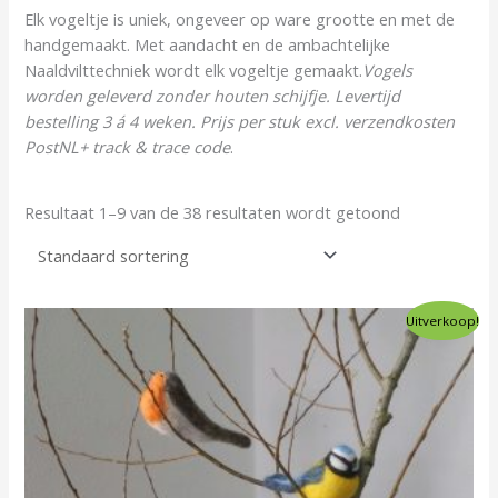
Elk vogeltje is uniek, ongeveer op ware grootte en met de
handgemaakt. Met aandacht en de ambachtelijke
Naaldvilttechniek wordt elk vogeltje gemaakt.
Vogels
worden geleverd zonder houten schijfje
.
Levertijd
bestelling 3 á 4 weken.
Prijs per stuk excl. verzendkosten
PostNL+ track & trace code
.
Resultaat 1–9 van de 38 resultaten wordt getoond
Oorspronkelijke
Huidige
Uitverkoop!
prijs
prijs
was:
is:
€50,00.
€42,50.