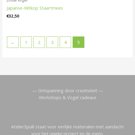
Losse vogel
Japanse-Witkop Staartmees
€
32,50
←
1
2
3
4
5
— Ontspanning door creativiteit —
Workshops & Vogel cadeaus
AtelierSpulli staat voor eerlijke materialen met aandacht
voor het unieke project en de mens.