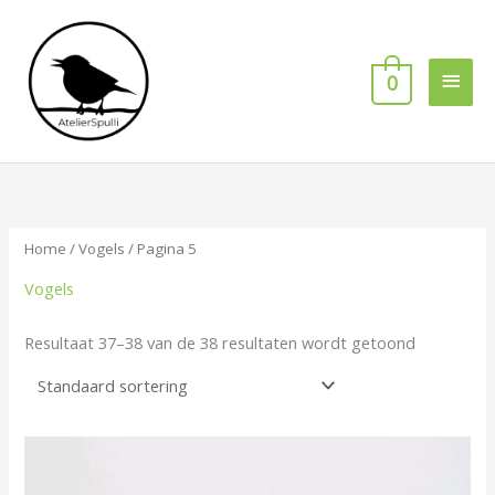
Ga
Hoof
naar
de
0
inhoud
Home
/
Vogels
/ Pagina 5
Vogels
Resultaat 37–38 van de 38 resultaten wordt getoond