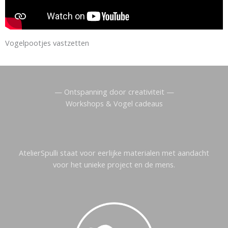
Vogelpootjes vastzetten
— Ontspanning door creativiteit —
Workshops & Vogel cadeaus
AtelierSpulli staat voor eerlijke materialen met aandacht
voor het unieke project en de mens.