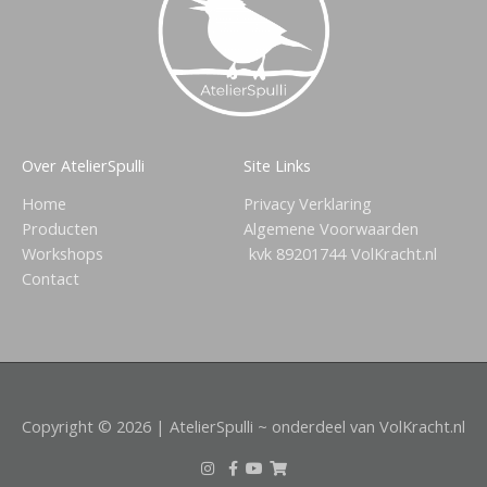
Over AtelierSpulli
Site Links
Home
Privacy Verklaring
Producten
Algemene Voorwaarden
Workshops
kvk 89201744
VolKracht.nl
Contact
Copyright © 2026 | AtelierSpulli ~ onderdeel van VolKracht.nl