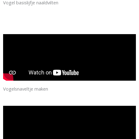
Vogel basislijfje naaldvilten
Vogelsnaveltje maken