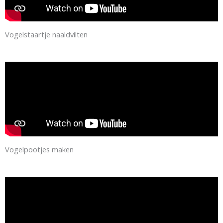
Vogelstaartje naaldvilten
Vogelpootjes maken