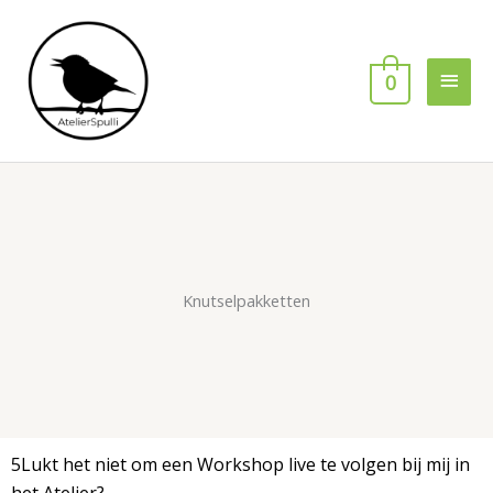
Ga
Hoof
naar
de
0
inhoud
Knutselpakketten
5Lukt het niet om een Workshop live te volgen bij mij in
het Atelier?