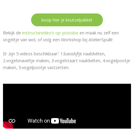
koop hier je knutselpakket
Bekijk de
instructievideo’s op youtube
en maak nu zelf een
vogeltje van wol, of volg een Workshop bij AtelierSpulli!
Er zijn 5 videos beschikbaar’: 1.basislijfje naaldvilten,
2.vogelsnaveltje maken, 3.vogelstaart naaldvilten, 4.vogelpootje
maken, 5.vogelpootje vastzetten.