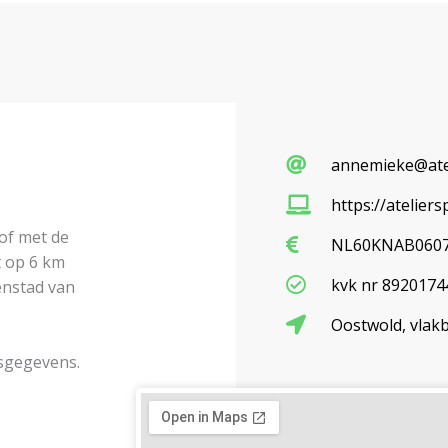
annemieke@ateli
https://ateliersp
 of m
et de
NL60KNAB0607
t op 6 km
kvk nr 8920174
enstad van
Oostwold, vlakb
sgegevens.