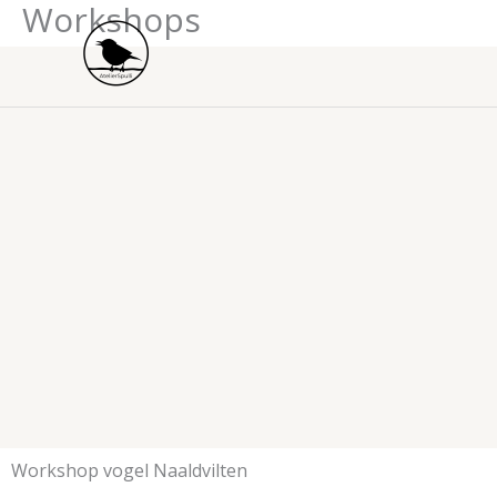
Workshops
Ga
naar
de
inhoud
Workshop vogel Naaldvilten