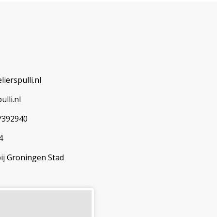
erspulli.nl
ulli.nl
392940
4
ij Groningen Stad