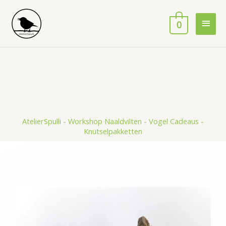
Ga
Hoof
naar
0
de
inhoud
AtelierSpulli - Workshop Naaldvilten - Vogel Cadeaus -
Knutselpakketten