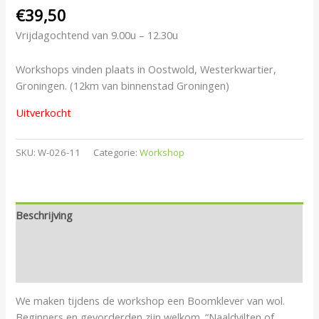
€
39,50
Vrijdagochtend van 9.00u – 12.30u
Workshops vinden plaats in Oostwold, Westerkwartier,
Groningen. (12km van binnenstad Groningen)
Uitverkocht
SKU:
W-026-11
Categorie:
Workshop
Beschrijving
Aanvullende informatie
Beoordelingen (0)
We maken tijdens de workshop een Boomklever van wol.
Beginners en gevorderden zijn welkom. “Naaldvilten of