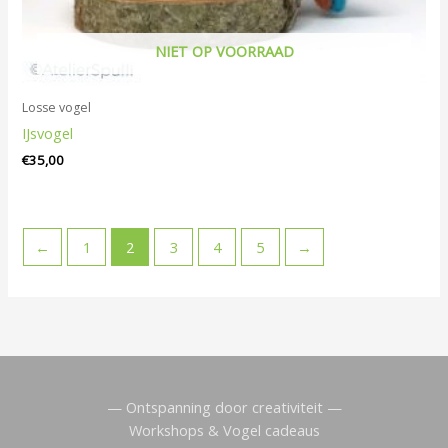
NIET OP VOORRAAD
Losse vogel
IJsvogel
€
35,00
←
1
2
3
4
5
→
— Ontspanning door creativiteit —
Workshops & Vogel cadeaus