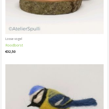
Losse vogel
Roodborst
€
32,50