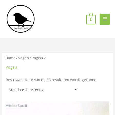
Ga
Hoof
naar
de
0
inhoud
Home
/
Vogels
/ Pagina 2
Vogels
Resultaat 10–18 van de 38 resultaten wordt getoond