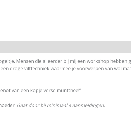
tie
Beoordelingen (0)
geltje. Mensen die al eerder bij mij een workshop hebben g
s een droge vilttechniek waarmee je voorwerpen van wol maakt
enot van een kopje verse muntthee!”
 moeder!
Gaat door bij minimaal 4 aanmeldingen.