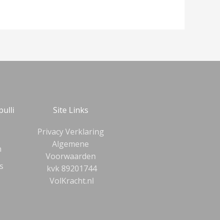
pulli
Site Links
Privacy Verklaring
Algemene
n
Voorwaarden
s
kvk 89201744
VolKracht.nl