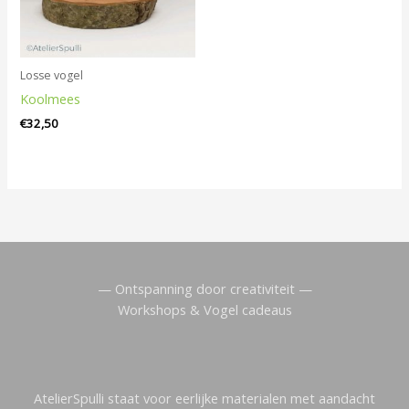
Losse vogel
Koolmees
€
32,50
— Ontspanning door creativiteit —
Workshops & Vogel cadeaus
AtelierSpulli staat voor eerlijke materialen met aandacht