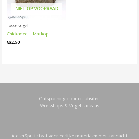
NIET OP VOORRAAD
Losse vogel
Chickadee – Matkop
€
32,50
— Ontspanning door creativiteit —
Workshops & Vogel cadeaus
AtelierSpulli staat voor eerlijke materialen met aandacht