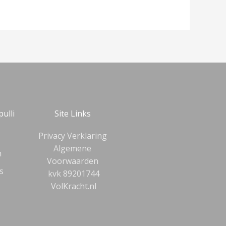
pulli
Site Links
Privacy Verklaring
Algemene
n
Voorwaarden
s
kvk 89201744
VolKracht.nl