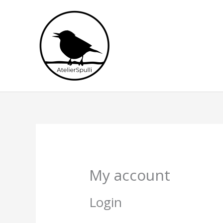
Ga
naar
de
inhoud
Vereist
Vere
My account
Login